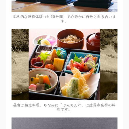
本格的な座禅体験（約60分間）で心静かに自分と向き合いま
す。
昼食は精進料理。ちなみに「けんちん汁」は建長寺発祥の料
理です。