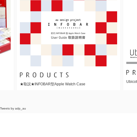
Ubicot
★取説★INFOBAR型Apple Watch Case
Tweets by adp_au