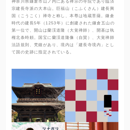
神奈川県鎌倉市山ノ内にある禅宗の寺院であり臨済
宗建長寺派の大本山。巨福山（こふくさん）建長興
国（こうこく）禅寺と称し、本尊は地蔵菩薩。鎌倉
時代の建長5年（1253年）に創建された鎌倉五山の
第一位で、開山は蘭渓道隆（大覚禅師）、開基は執
権北条時頼。国宝に蘭渓道隆像（自賛）、大覚禅師
法語規則、梵鐘があり、境内は「建長寺境内」とし
て国の史跡に指定されている。