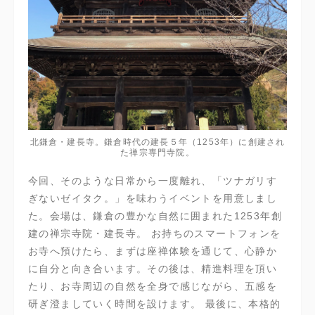
北鎌倉・建長寺。鎌倉時代の建長５年（1253年）に創建され
た禅宗専門寺院。
今回、そのような日常から一度離れ、「ツナガリす
ぎないゼイタク。」を味わうイベントを用意しまし
た。会場は、鎌倉の豊かな自然に囲まれた1253年創
建の禅宗寺院・建長寺。 お持ちのスマートフォンを
お寺へ預けたら、まずは座禅体験を通じて、心静か
に自分と向き合います。その後は、精進料理を頂い
たり、お寺周辺の自然を全身で感じながら、五感を
研ぎ澄ましていく時間を設けます。 最後に、本格的