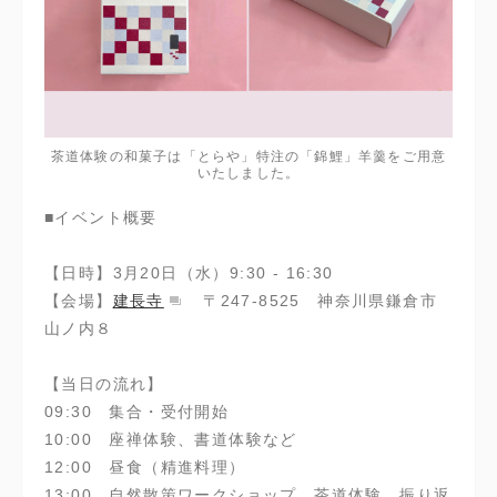
茶道体験の和菓子は「とらや」特注の「錦鯉」羊羹をご用意
いたしました。
■イベント概要
【日時】3月20日（水）9:30 - 16:30
【会場】
建長寺
〒247-8525 神奈川県鎌倉市
山ノ内８
【当日の流れ】
09:30 集合・受付開始
10:00 座禅体験、書道体験など
12:00 昼食（精進料理）
13:00 自然散策ワークショップ、茶道体験、振り返